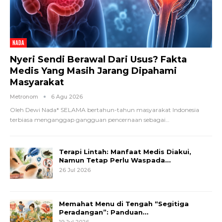
NADA
Nyeri Sendi Berawal Dari Usus? Fakta
Medis Yang Masih Jarang Dipahami
Masyarakat
Metronom
6 Agu 2026
Oleh Dewi Nada*
SELAMA bertahun-tahun masyarakat Indonesia
terbiasa menganggap gangguan pencernaan sebagai
…
Terapi Lintah: Manfaat Medis Diakui,
Namun Tetap Perlu Waspada…
26 Jul 2026
Memahat Menu di Tengah “Segitiga
Peradangan”: Panduan…
19 Jul 2026