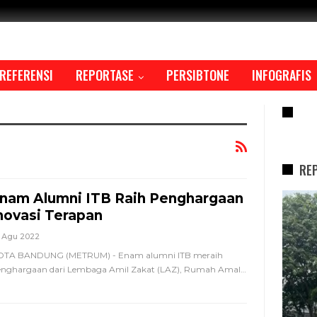
REFERENSI
REPORTASE
PERSIBTONE
INFOGRAFIS
RE
RE
nam Alumni ITB Raih Penghargaan
REPORTASE
novasi Terapan
 Agu 2022
OTA BANDUNG (METRUM) - Enam alumni ITB meraih
nghargaan dari Lembaga Amil Zakat (LAZ), Rumah Amal
…