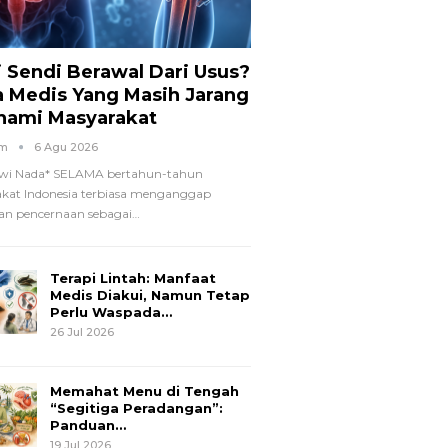
i Sendi Berawal Dari Usus?
a Medis Yang Masih Jarang
hami Masyarakat
om
6 Agu 2026
wi Nada*
SELAMA bertahun-tahun
kat Indonesia terbiasa menganggap
n pencernaan sebagai
…
Terapi Lintah: Manfaat
Medis Diakui, Namun Tetap
Perlu Waspada…
26 Jul 2026
Memahat Menu di Tengah
“Segitiga Peradangan”:
Panduan…
19 Jul 2026