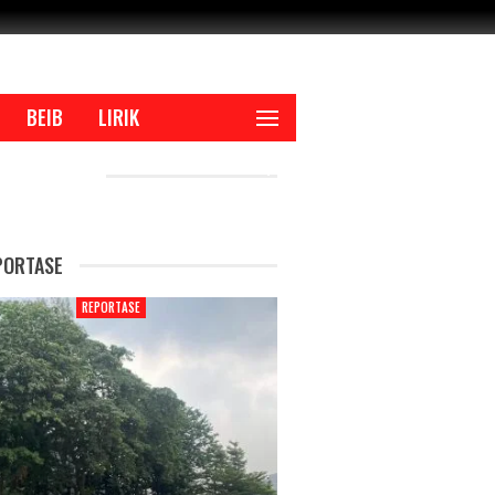
BEIB
LIRIK
CENT POSTS
PORTASE
REPORTASE
REPORTAS