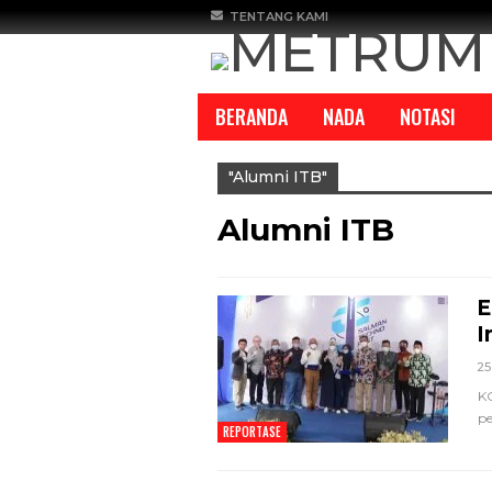
TENTANG KAMI
BERANDA
NADA
NOTASI
"alumni ITB"
Alumni ITB
E
REPORTASE
REPORTASE
I
25
K
pe
REPORTASE