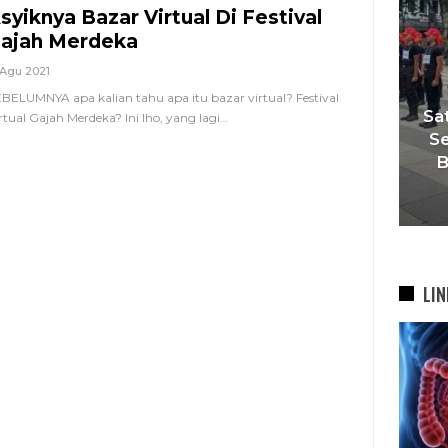
syiknya Bazar Virtual Di Festival
ajah Merdeka
 Agu 2021
i
BELUMNYA apa kalian tahu apa itu bazar virtual? Festival
esta
‘Agar Tak Ada Mimpi Yang
Sa
rtual Gajah Merdeka? Ini lho, yang lagi
…
ah
Terhenti’, IOM ITB Perkuat
Se
Gerakan Beasiswa…
B
7 Agu 2026
LIN