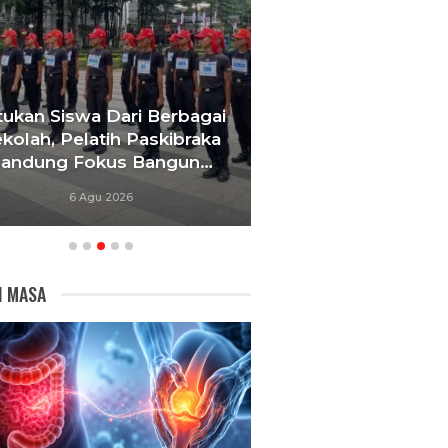
tukan Siswa Dari Berbagai
Gerbang Sekolah
kolah, Pelatih Paskibraka
Mediasi, Pemk
andung Fokus Bangun…
Percepat Reloka
6 Agu 2026
6 Agu 20
I MASA