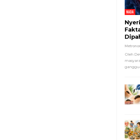
NADA
Nyer
Fakt
Dipa
Metron
Oleh De
masyara
ganggua