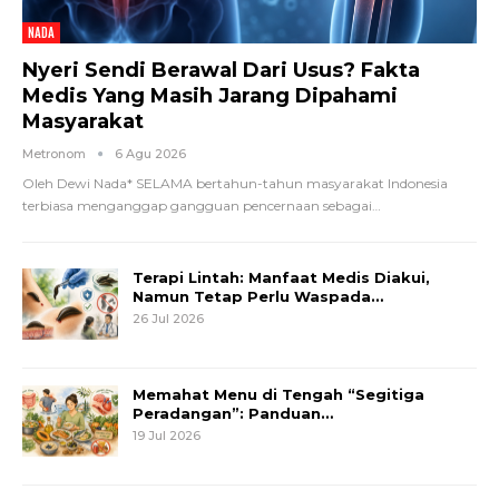
NADA
Nyeri Sendi Berawal Dari Usus? Fakta
Medis Yang Masih Jarang Dipahami
Masyarakat
Metronom
6 Agu 2026
Oleh Dewi Nada*
SELAMA bertahun-tahun masyarakat Indonesia
terbiasa menganggap gangguan pencernaan sebagai
…
Terapi Lintah: Manfaat Medis Diakui,
Namun Tetap Perlu Waspada…
26 Jul 2026
Memahat Menu di Tengah “Segitiga
Peradangan”: Panduan…
19 Jul 2026