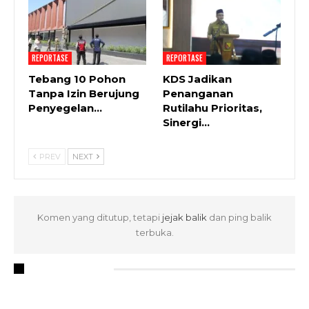
REPORTASE
REPORTASE
Tebang 10 Pohon
KDS Jadikan
Tanpa Izin Berujung
Penanganan
Penyegelan…
Rutilahu Prioritas,
Sinergi…
PREV
NEXT
Komen yang ditutup, tetapi
jejak balik
dan ping balik
terbuka.
RECENT POSTS