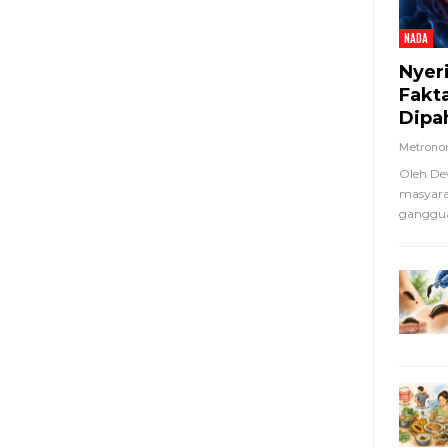
NADA
Nyer
Fakt
Dipa
Metron
Oleh De
masyara
ganggua