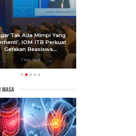
Agar Tak Ada Mimpi Yang
Satukan Siswa D
erhenti’, IOM ITB Perkuat
Sekolah, Pelati
Gerakan Beasiswa…
Bandung Foku
7 Agu 2026
6 Agu 20
I MASA