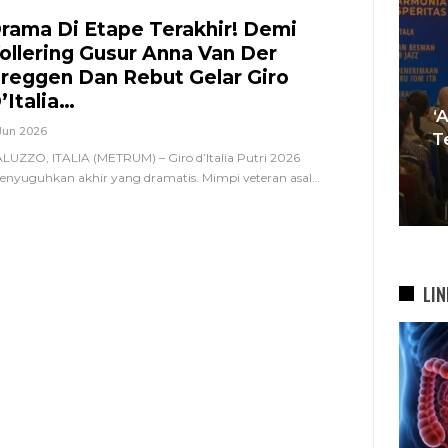
rama Di Etape Terakhir! Demi
ollering Gusur Anna Van Der
reggen Dan Rebut Gelar Giro
Tren Bergeser, Generasi
’Italia…
Muda Mulai Tinggalkan Pesta
‘
Jun 2026
si
Mewah Dan Memilih Nikah
T
LUZZO, ITALIA (METRUM) – Giro d’Italia Putri 2026
bah
Di…
nyuguhkan akhir yang dramatis. Mimpi veteran asal
…
7 Agu 2026
LIN