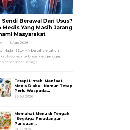
i Sendi Berawal Dari Usus?
a Medis Yang Masih Jarang
hami Masyarakat
om
6 Agu 2026
wi Nada*
SELAMA bertahun-tahun
kat Indonesia terbiasa menganggap
n pencernaan sebagai
…
Terapi Lintah: Manfaat
Medis Diakui, Namun Tetap
Perlu Waspada…
26 Jul 2026
Memahat Menu di Tengah
“Segitiga Peradangan”:
Panduan…
19 Jul 2026