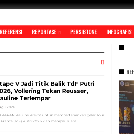
REFERENSI
REPORTASE
PERSIBTONE
INFOGRAFIS
RE
RE
tape V Jadi Titik Balik TdF Putri
REPORTASE
026, Vollering Tekan Reusser,
auline Terlempar
Agu 2026
RAPAN Pauline Prevot untuk mempertahankan gelar Tour
 France (TdF) Putri 2026 kian menipis. Juara
…