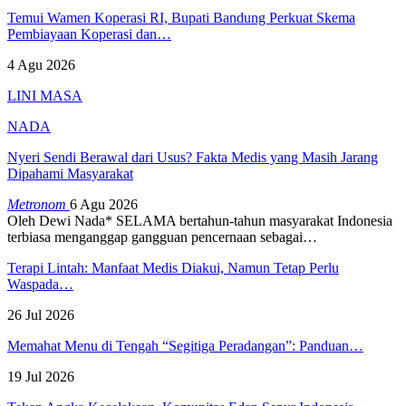
Temui Wamen Koperasi RI, Bupati Bandung Perkuat Skema
Pembiayaan Koperasi dan…
4 Agu 2026
LINI MASA
NADA
Nyeri Sendi Berawal dari Usus? Fakta Medis yang Masih Jarang
Dipahami Masyarakat
Metronom
6 Agu 2026
Oleh Dewi Nada*
SELAMA bertahun-tahun masyarakat Indonesia
terbiasa menganggap gangguan pencernaan sebagai
…
Terapi Lintah: Manfaat Medis Diakui, Namun Tetap Perlu
Waspada…
26 Jul 2026
Memahat Menu di Tengah “Segitiga Peradangan”: Panduan…
19 Jul 2026