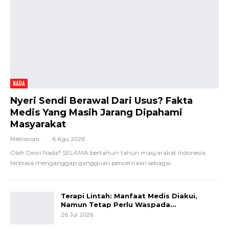
NADA
Nyeri Sendi Berawal Dari Usus? Fakta
Medis Yang Masih Jarang Dipahami
Masyarakat
Metronom
6 Agu 2026
Oleh Dewi Nada*
SELAMA bertahun-tahun masyarakat Indonesia
terbiasa menganggap gangguan pencernaan sebagai
…
Terapi Lintah: Manfaat Medis Diakui,
Namun Tetap Perlu Waspada…
26 Jul 2026