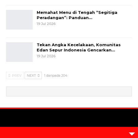
Memahat Menu di Tengah “Segitiga
Peradangan”: Panduan…
19 Jul 2026
Tekan Angka Kecelakaan, Komunitas
Edan Sepur Indonesia Gencarkan…
19 Jul 2026
PREV
NEXT
1 daripada 204
© 2026 - Metrum. All Rights Reserved.