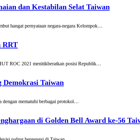
aian dan Kestabilan Selat Taiwan
ut hangat pernyataan negara-negara Kelompok
…
ah RRT
UT ROC 2021 menitikberatkan posisi Republik
…
g Demokrasi Taiwan
 dengan mematuhi berbagai protokol
…
nghargaan di Golden Bell Award ke-56 Ta
visi paling bergengsi di Taiwan,
…