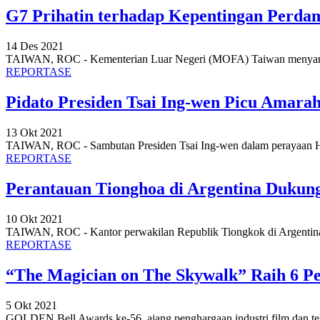
G7 Prihatin terhadap Kepentingan Perdam
14 Des 2021
TAIWAN, ROC - Kementerian Luar Negeri (MOFA) Taiwan menyamb
REPORTASE
Pidato Presiden Tsai Ing-wen Picu Amar
13 Okt 2021
TAIWAN, ROC - Sambutan Presiden Tsai Ing-wen dalam perayaan H
REPORTASE
Perantauan Tionghoa di Argentina Dukun
10 Okt 2021
TAIWAN, ROC - Kantor perwakilan Republik Tiongkok di Argentina
REPORTASE
“The Magician on The Skywalk” Raih 6 Pe
5 Okt 2021
GOLDEN Bell Awards ke-56, ajang penghargaan industri film dan tele