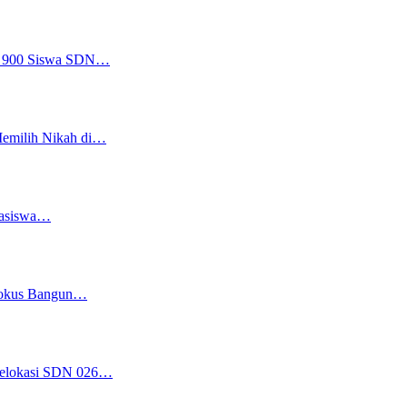
a, 900 Siswa SDN…
Memilih Nikah di…
easiswa…
 Fokus Bangun…
 Relokasi SDN 026…