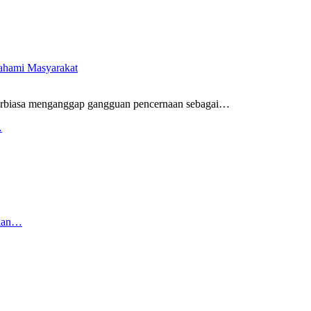
pahami Masyarakat
rbiasa menganggap gangguan pencernaan sebagai
…
…
rkan…