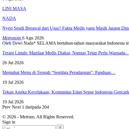
LINI MASA
NADA
Nyeri Sendi Berawal dari Usus? Fakta Medis yang Masih Jarang Di
Metronom
6 Agu 2026
Oleh Dewi Nada*
SELAMA bertahun-tahun masyarakat Indonesia te
Terapi Lintah: Manfaat Medis Diakui, Namun Tetap Perlu Waspada
26 Jul 2026
Memahat Menu di Tengah “Segitiga Peradangan”: Panduan…
19 Jul 2026
Tekan Angka Kecelakaan, Komunitas Edan Sepur Indonesia Genca
19 Jul 2026
Prev
Next
1 daripada 204
© 2026 - Metrum. All Rights Reserved.
Sign in