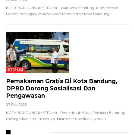
KOTA BANDUNG (METRUM) - Wali Kota Bandung, Muhammad
Farhan menegaskan keseriusan Pemerintah Kota Bandung
…
REPORTASE
Pemakaman Gratis Di Kota Bandung,
DPRD Dorong Sosialisasi Dan
Pengawasan
27 Feb 2025
KOTA BANDUNG (METRUM) - Pemerintah Kota (Pemkot) Bandung
menegaskan komitmennya dalam memberikan layanan
…
RECENT POSTS