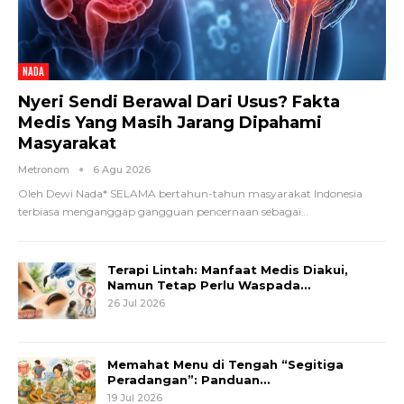
NADA
Nyeri Sendi Berawal Dari Usus? Fakta
Medis Yang Masih Jarang Dipahami
Masyarakat
Metronom
6 Agu 2026
Oleh Dewi Nada*
SELAMA bertahun-tahun masyarakat Indonesia
terbiasa menganggap gangguan pencernaan sebagai
…
Terapi Lintah: Manfaat Medis Diakui,
Namun Tetap Perlu Waspada…
26 Jul 2026
Memahat Menu di Tengah “Segitiga
Peradangan”: Panduan…
19 Jul 2026