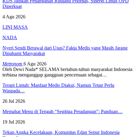
KDS Jadikan Penanganan Rutilahu Prioritas, Sinergi Lintas OPD
Diperkuat
4 Agu 2026
LINI MASA
NADA
Nyeri Sendi Berawal dari Usus? Fakta Medis yang Masih Jarang
Dipahami Masyarakat
Metronom
6 Agu 2026
Oleh Dewi Nada*
SELAMA bertahun-tahun masyarakat Indonesia
terbiasa menganggap gangguan pencernaan sebagai
…
Terapi Lintah: Manfaat Medis Diakui, Namun Tetap Perlu
Waspada…
26 Jul 2026
Memahat Menu di Tengah “Segitiga Peradangan”: Panduan…
19 Jul 2026
Tekan Angka Kecelakaan, Komunitas Edan Sepur Indonesia