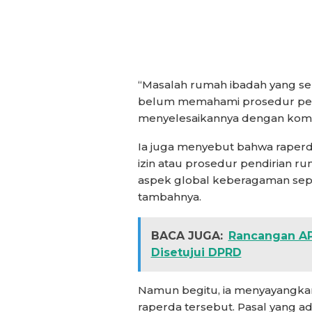
“Masalah rumah ibadah yang se
belum memahami prosedur pendi
menyelesaikannya dengan komun
Ia juga menyebut bahwa raperda
izin atau prosedur pendirian r
aspek global keberagaman seper
tambahnya.
BACA JUGA:
Rancangan A
Disetujui DPRD
Namun begitu, ia menyayangkan
raperda tersebut. Pasal yang a