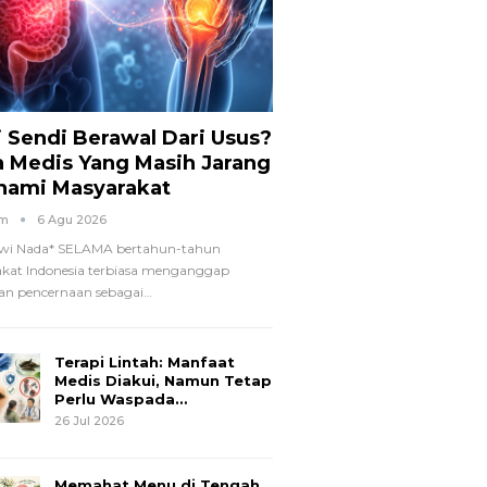
i Sendi Berawal Dari Usus?
a Medis Yang Masih Jarang
hami Masyarakat
om
6 Agu 2026
wi Nada*
SELAMA bertahun-tahun
kat Indonesia terbiasa menganggap
n pencernaan sebagai
…
Terapi Lintah: Manfaat
Medis Diakui, Namun Tetap
Perlu Waspada…
26 Jul 2026
Memahat Menu di Tengah