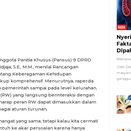
NADA
Nyer
Fakt
Dipa
gota Panitia Khusus (Pansus) 9 DPRD
Metron
aja, S.E., M.M., menilai Rancangan
Oleh De
masyara
entang Keberagaman Kehidupan
ganggua
kup komprehensif. Menurutnya, raperda
 pemerintah sampai pada level kelurahan,
(RW) yang langsung berinteraksi dengan
rharap peran RW dapat dimasukkan dalam
bagai aturan turunan.
angat yang sama, tetapi kalau kita cermati
ntuh ke akar persoalan karena hanya