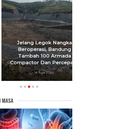
Jelang Legok Nangka
Beroperasi, Bandung
Masuki Bulan K
Tambah 100 Armada
Bupati Bandung
ompactor Dan Percepat…
Perkuat Integ
4 Agu 2026
3 Agu 20
I MASA