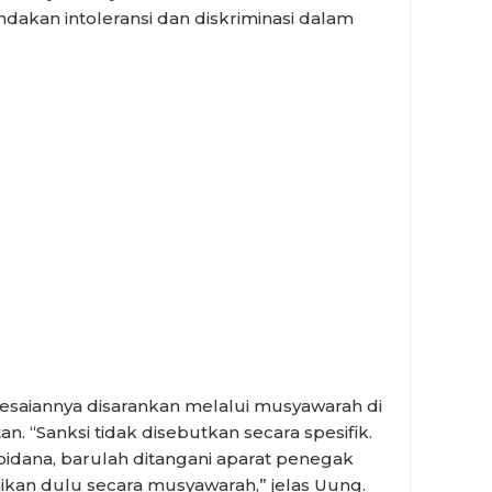
dakan intoleransi dan diskriminasi dalam
elesaiannya disarankan melalui musyawarah di
n. “Sanksi tidak disebutkan secara spesifik.
idana, barulah ditangani aparat penegak
aikan dulu secara musyawarah,” jelas Uung.