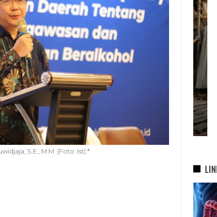
I,
Satpol PP Bongkar 645
t
Bangunan Liar Di Bandung,
asi
Penertiban Berlanjut Ke
Sejumlah…
C
4 Agu 2026
idjaja, S.E., M.M. (Foto: Ist).*
LIN