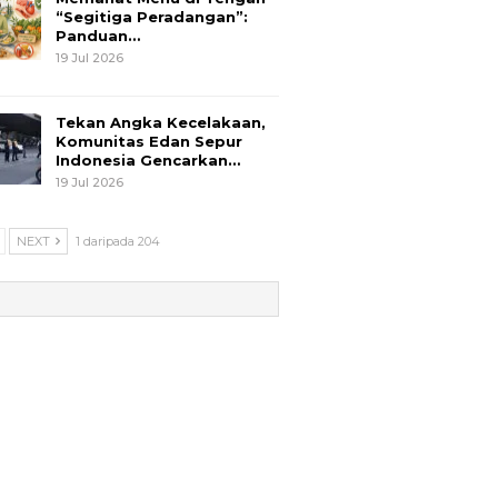
“Segitiga Peradangan”:
Panduan…
19 Jul 2026
Tekan Angka Kecelakaan,
Komunitas Edan Sepur
Indonesia Gencarkan…
19 Jul 2026
NEXT
1 daripada 204