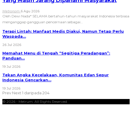
Yang Masih Jarang Dipahami Masyarakat
Metronom
6 Agu 2026
Oleh Dewi Nada*
SELAMA bertahun-tahun masyarakat Indonesia terbiasa
menganggap gangguan pencernaan sebagai
…
Terapi Lintah: Manfaat Medis Diakui, Namun Tetap Perlu
Waspada…
26 Jul 2026
Memahat Menu di Tengah “Segitiga Peradangan”:
Panduan…
19 Jul 2026
Tekan Angka Kecelakaan, Komunitas Edan Sepur
Indonesia Gencarkan…
19 Jul 2026
Prev
Next
1 daripada 204
© 2026 - Metrum. All Rights Reserved.