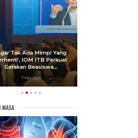
Agar Tak Ada Mimpi Yang
Satukan Siswa D
erhenti’, IOM ITB Perkuat
Sekolah, Pelati
Gerakan Beasiswa…
Bandung Foku
7 Agu 2026
6 Agu 20
I MASA