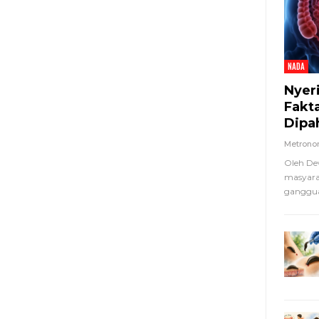
NADA
Nyer
Fakt
Dipa
Metron
Oleh De
masyara
ganggua