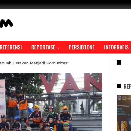
REFERENSI
REPORTASE
PERSIBTONE
INFOGRAFIS
RE
ebuah Gerakan Menjadi Komunitas"
RE
REPORTASE