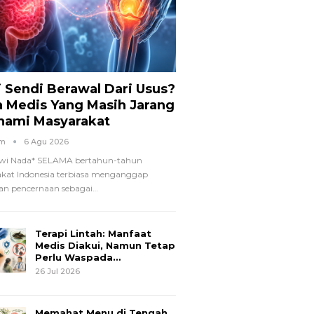
i Sendi Berawal Dari Usus?
a Medis Yang Masih Jarang
hami Masyarakat
om
6 Agu 2026
wi Nada*
SELAMA bertahun-tahun
kat Indonesia terbiasa menganggap
n pencernaan sebagai
…
Terapi Lintah: Manfaat
Medis Diakui, Namun Tetap
Perlu Waspada…
26 Jul 2026
Memahat Menu di Tengah