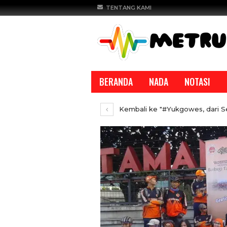
TENTANG KAMI
BERANDA
NADA
NOTASI
Kembali ke "#Yukgowes, dari S
REPORTASE