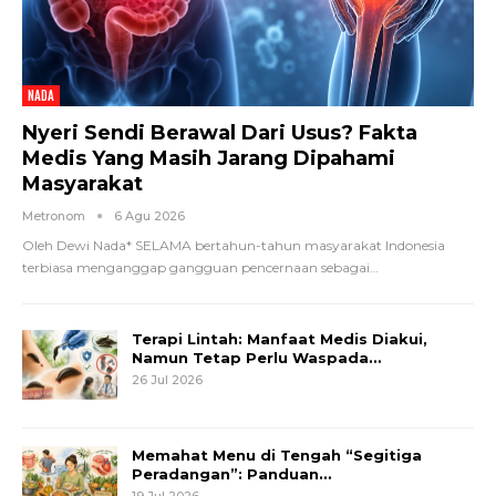
NADA
Nyeri Sendi Berawal Dari Usus? Fakta
Medis Yang Masih Jarang Dipahami
Masyarakat
Metronom
6 Agu 2026
Oleh Dewi Nada*
SELAMA bertahun-tahun masyarakat Indonesia
terbiasa menganggap gangguan pencernaan sebagai
…
Terapi Lintah: Manfaat Medis Diakui,
Namun Tetap Perlu Waspada…
26 Jul 2026
Memahat Menu di Tengah “Segitiga
Peradangan”: Panduan…
19 Jul 2026