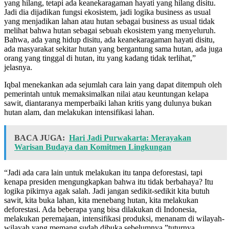
yang hilang, tetapi ada keanekaragaman hayati yang hilang disitu.
Jadi dia dijadikan fungsi ekosistem, jadi logika business as usual
yang menjadikan lahan atau hutan sebagai business as usual tidak
melihat bahwa hutan sebagai sebuah ekosistem yang menyeluruh.
Bahwa, ada yang hidup disitu, ada keanekaragaman hayati disitu,
ada masyarakat sekitar hutan yang bergantung sama hutan, ada juga
orang yang tinggal di hutan, itu yang kadang tidak terlihat,”
jelasnya.
Iqbal menekankan ada sejumlah cara lain yang dapat ditempuh oleh
pemerintah untuk memaksimalkan nilai atau keuntungan kelapa
sawit, diantaranya memperbaiki lahan kritis yang dulunya bukan
hutan alam, dan melakukan intensifikasi lahan.
BACA JUGA:
Hari Jadi Purwakarta: Merayakan
Warisan Budaya dan Komitmen Lingkungan
“Jadi ada cara lain untuk melakukan itu tanpa deforestasi, tapi
kenapa presiden mengungkapkan bahwa itu tidak berbahaya? Itu
logika pikirnya agak salah. Jadi jangan sedikit-sedikit kita butuh
sawit, kita buka lahan, kita menebang hutan, kita melakukan
deforestasi. Ada beberapa yang bisa dilakukan di Indonesia,
melakukan peremajaan, intensifikasi produksi, menanam di wilayah-
wilayah yang memang sudah dibuka sebelumnya,”tuturnya.