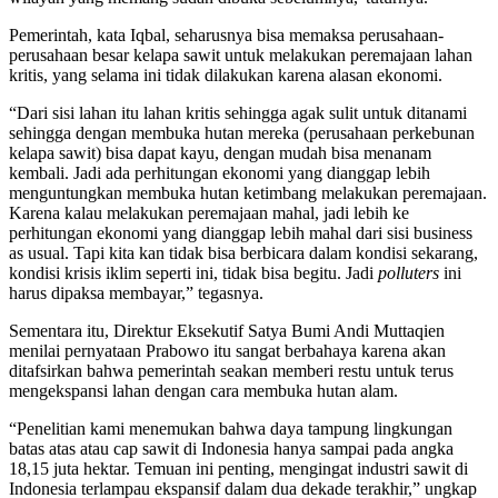
Pemerintah, kata Iqbal, seharusnya bisa memaksa perusahaan-
perusahaan besar kelapa sawit untuk melakukan peremajaan lahan
kritis, yang selama ini tidak dilakukan karena alasan ekonomi.
“Dari sisi lahan itu lahan kritis sehingga agak sulit untuk ditanami
sehingga dengan membuka hutan mereka (perusahaan perkebunan
kelapa sawit) bisa dapat kayu, dengan mudah bisa menanam
kembali. Jadi ada perhitungan ekonomi yang dianggap lebih
menguntungkan membuka hutan ketimbang melakukan peremajaan.
Karena kalau melakukan peremajaan mahal, jadi lebih ke
perhitungan ekonomi yang dianggap lebih mahal dari sisi business
as usual. Tapi kita kan tidak bisa berbicara dalam kondisi sekarang,
kondisi krisis iklim seperti ini, tidak bisa begitu. Jadi
polluters
ini
harus dipaksa membayar,” tegasnya.
Sementara itu, Direktur Eksekutif Satya Bumi Andi Muttaqien
menilai pernyataan Prabowo itu sangat berbahaya karena akan
ditafsirkan bahwa pemerintah seakan memberi restu untuk terus
mengekspansi lahan dengan cara membuka hutan alam.
“Penelitian kami menemukan bahwa daya tampung lingkungan
batas atas atau cap sawit di Indonesia hanya sampai pada angka
18,15 juta hektar. Temuan ini penting, mengingat industri sawit di
Indonesia terlampau ekspansif dalam dua dekade terakhir,” ungkap