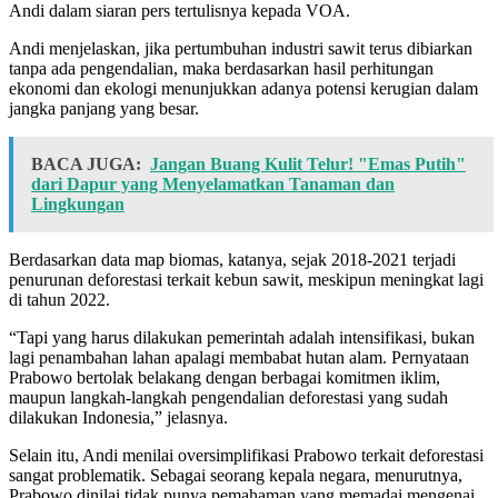
Andi dalam siaran pers tertulisnya kepada VOA.
Andi menjelaskan, jika pertumbuhan industri sawit terus dibiarkan
tanpa ada pengendalian, maka berdasarkan hasil perhitungan
ekonomi dan ekologi menunjukkan adanya potensi kerugian dalam
jangka panjang yang besar.
BACA JUGA:
Jangan Buang Kulit Telur! "Emas Putih"
dari Dapur yang Menyelamatkan Tanaman dan
Lingkungan
Berdasarkan data map biomas, katanya, sejak 2018-2021 terjadi
penurunan deforestasi terkait kebun sawit, meskipun meningkat lagi
di tahun 2022.
“Tapi yang harus dilakukan pemerintah adalah intensifikasi, bukan
lagi penambahan lahan apalagi membabat hutan alam. Pernyataan
Prabowo bertolak belakang dengan berbagai komitmen iklim,
maupun langkah-langkah pengendalian deforestasi yang sudah
dilakukan Indonesia,” jelasnya.
Selain itu, Andi menilai oversimplifikasi Prabowo terkait deforestasi
sangat problematik. Sebagai seorang kepala negara, menurutnya,
Prabowo dinilai tidak punya pemahaman yang memadai mengenai