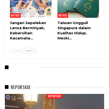
NOTASI
NOTASI
Jangan Sepelekan
Taiwan Ungguli
Lensa Berminyak,
Singapura dalam
Kebersihan
Kualitas Hidup,
Kacamata…
Meski…
PREV
NEXT
RECENT POSTS
REPORTASE
REPORTASE