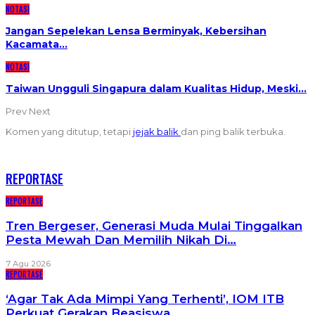
NOTASI
Jangan Sepelekan Lensa Berminyak, Kebersihan
Kacamata…
NOTASI
Taiwan Ungguli Singapura dalam Kualitas Hidup, Meski…
Prev
Next
Komen yang ditutup, tetapi
jejak balik
dan ping balik terbuka.
RECENT POSTS
REPORTASE
REPORTASE
Tren Bergeser, Generasi Muda Mulai Tinggalkan
Pesta Mewah Dan Memilih Nikah Di…
7 Agu 2026
REPORTASE
‘Agar Tak Ada Mimpi Yang Terhenti’, IOM ITB
Perkuat Gerakan Beasiswa…