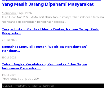
Yang Masih Jarang Dipahami Masyarakat
Metronom
6 Agu 2026
Oleh Dewi Nada*
SELAMA bertahun-tahun masyarakat Indonesia terbiasa
menganggap gangguan pencernaan sebagai
…
Terapi Lintah: Manfaat Medis Diakui, Namun Tetap Perlu
Waspada…
26 Jul 2026
Memahat Menu di Tengah “Segitiga Peradangan”:
Panduan…
19 Jul 2026
Tekan Angka Kecelakaan, Komunitas Edan Sepur
Indonesia Gencarkan…
19 Jul 2026
Prev
Next
1 daripada 204
© 2026 - Metrum. All Rights Reserved.