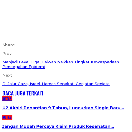
Share
Prev
Menjadi Level Tiga, Taiwan Naikkan Tingkat Kewaspadaan
Pencegahan Epidemi
Next
Di Jalur Gaza, Israel-Hamas Sepakati Genjatan Senjata
BACA JUGA
TERKAIT
NOTASI
U2 Akhiri Penantian 9 Tahun, Luncurkan Single Baru…
NOTASI
Jangan Mudah Percaya Klaim Produk Kesehatan…