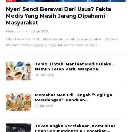
Nyeri Sendi Berawal Dari Usus? Fakta
Medis Yang Masih Jarang Dipahami
Masyarakat
Metronom
6 Agu 2026
Oleh Dewi Nada*
SELAMA bertahun-tahun masyarakat Indonesia
terbiasa menganggap gangguan pencernaan sebagai
…
Terapi Lintah: Manfaat Medis Diakui,
Namun Tetap Perlu Waspada…
26 Jul 2026
Memahat Menu di Tengah “Segitiga
Peradangan”: Panduan…
19 Jul 2026
Tekan Angka Kecelakaan, Komunitas
Edan Sepur Indonesia Gencarkan…