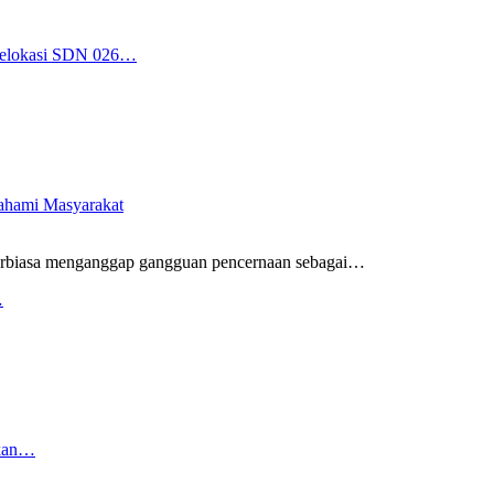
 Relokasi SDN 026…
pahami Masyarakat
rbiasa menganggap gangguan pencernaan sebagai
…
…
rkan…