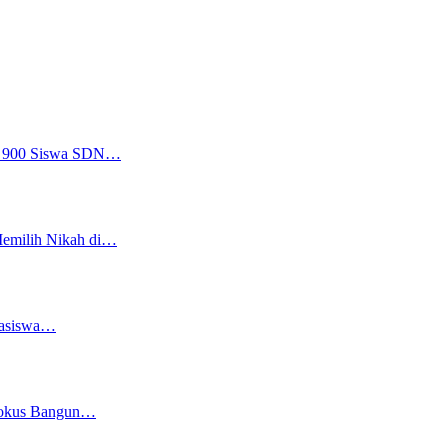
a, 900 Siswa SDN…
Memilih Nikah di…
easiswa…
 Fokus Bangun…