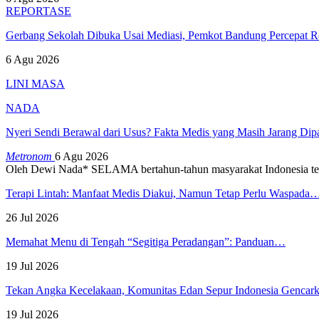
REPORTASE
Gerbang Sekolah Dibuka Usai Mediasi, Pemkot Bandung Percepat
6 Agu 2026
LINI MASA
NADA
Nyeri Sendi Berawal dari Usus? Fakta Medis yang Masih Jarang Di
Metronom
6 Agu 2026
Oleh Dewi Nada*
SELAMA bertahun-tahun masyarakat Indonesia te
Terapi Lintah: Manfaat Medis Diakui, Namun Tetap Perlu Waspada
26 Jul 2026
Memahat Menu di Tengah “Segitiga Peradangan”: Panduan…
19 Jul 2026
Tekan Angka Kecelakaan, Komunitas Edan Sepur Indonesia Genca
19 Jul 2026