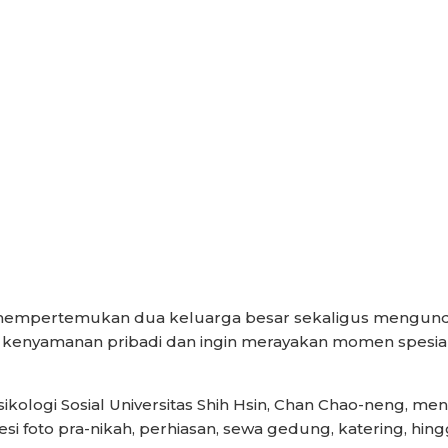
 mempertemukan dua keluarga besar sekaligus mengundang
 kenyamanan pribadi dan ingin merayakan momen spesia
kologi Sosial Universitas Shih Hsin, Chan Chao-neng, meni
i foto pra-nikah, perhiasan, sewa gedung, katering, hin