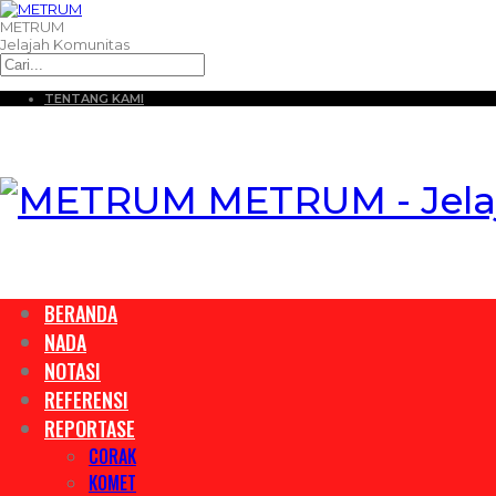
METRUM
Jelajah Komunitas
TENTANG KAMI
METRUM - Jela
BERANDA
NADA
NOTASI
REFERENSI
REPORTASE
CORAK
KOMET