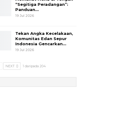
“Segitiga Peradangan”:
Panduan…
19 Jul 2026
Tekan Angka Kecelakaan,
Komunitas Edan Sepur
Indonesia Gencarkan…
19 Jul 2026
V
NEXT
1 daripada 204