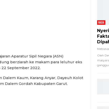
NADA
Nyer
Fakt
Dipa
Metron
Oleh De
ran Aparatur Sipil Negara (ASN)
masyara
dung berziarah ke makam para leluhur eks
ganggua
 22 September 2022.
am Dalem Kaum, Karang Anyar, Dayeuh Kolot
m Dalem Gordah Kabupaten Garut.