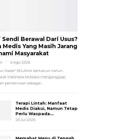
i Sendi Berawal Dari Usus?
a Medis Yang Masih Jarang
hami Masyarakat
om
6 Agu 2026
wi Nada*
SELAMA bertahun-tahun
kat Indonesia terbiasa menganggap
n pencernaan sebagai
…
Terapi Lintah: Manfaat
Medis Diakui, Namun Tetap
Perlu Waspada…
26 Jul 2026
Memahat Menu di Tengah