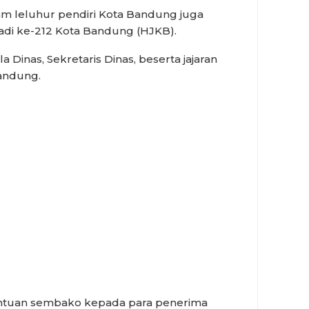
am leluhur pendiri Kota Bandung juga
adi ke-212 Kota Bandung (HJKB).
a Dinas, Sekretaris Dinas, beserta jajaran
andung.
bantuan sembako kepada para penerima