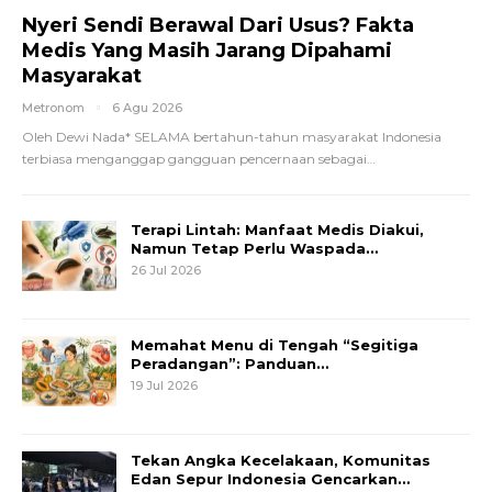
Nyeri Sendi Berawal Dari Usus? Fakta
Medis Yang Masih Jarang Dipahami
Masyarakat
Metronom
6 Agu 2026
Oleh Dewi Nada*
SELAMA bertahun-tahun masyarakat Indonesia
terbiasa menganggap gangguan pencernaan sebagai
…
Terapi Lintah: Manfaat Medis Diakui,
Namun Tetap Perlu Waspada…
26 Jul 2026
Memahat Menu di Tengah “Segitiga
Peradangan”: Panduan…
19 Jul 2026
Tekan Angka Kecelakaan, Komunitas
Edan Sepur Indonesia Gencarkan…