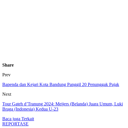
Share
Prev
Bapenda dan Kejari Kota Bandung Panggil 20 Penunggak Pajak
Next
Tour Gateh d’Tranung 2024: Meijers (Belanda) Juara Umum, Luki
Braga (Indonesia) Kedua U-23
Baca juga
Terkait
REPORTASE