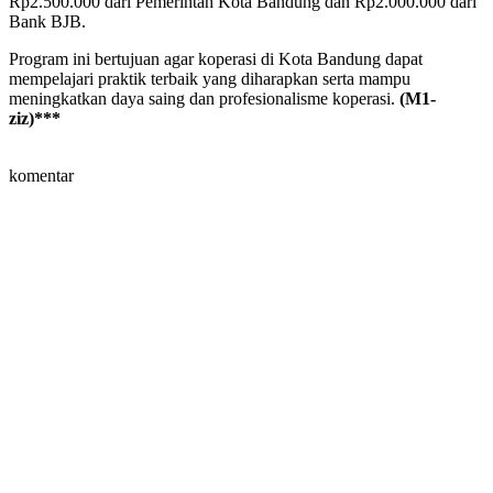
Rp2.500.000 dari Pemerintah Kota Bandung dan Rp2.000.000 dari
Bank BJB.
Program ini bertujuan agar koperasi di Kota Bandung dapat
mempelajari praktik terbaik yang diharapkan serta mampu
meningkatkan daya saing dan profesionalisme koperasi.
(M1-
ziz)***
komentar