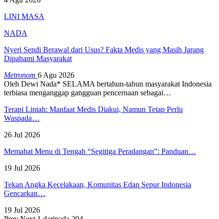
LINI MASA
NADA
Nyeri Sendi Berawal dari Usus? Fakta Medis yang Masih Jarang
Dipahami Masyarakat
Metronom
6 Agu 2026
Oleh Dewi Nada*
SELAMA bertahun-tahun masyarakat Indonesia
terbiasa menganggap gangguan pencernaan sebagai
…
Terapi Lintah: Manfaat Medis Diakui, Namun Tetap Perlu
Waspada…
26 Jul 2026
Memahat Menu di Tengah “Segitiga Peradangan”: Panduan…
19 Jul 2026
Tekan Angka Kecelakaan, Komunitas Edan Sepur Indonesia
Gencarkan…
19 Jul 2026
Prev
Next
1 daripada 204