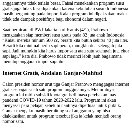
anggarannya tidak terlalu besar. Faisal menekankan program susu
gratis juga tidak bisa dijalankan karena kebutuhan susu di Indonesia
masih bergantung pada impor. Kalau program ini dipaksakan maka
tidak ada dampak positifnya bagi ekonomi dalam negeri.
Saat berbicara di PWI Jakarta hari Kamis (4/1), Prabowo
mengatakan siap memberi susu gratis pada 82 juta anak Indonesia.
“Kalau mereka minum 500 cc, berarti kita butuh sekitar 40 juta liter.
Berarti kita minimal perlu sapi perah, mungkin dua setengah juta
sapi. Jadi mungkin kita harus impor satu atau satu setengah juta ekor
sapi lagi,” kata dia. Prabowo tidak merinci lebih jauh bagaimana
menutup anggaran impor sapi itu.
Internet Gratis, Andalan Ganjar-Mahfud
Calon presiden nomor urut tiga Ganjar Pranowo menggagas internet
gratis sebagai salah satu program unggulannya. Menurutnya
program ini mirip subsidi kuota gratis di masa perebakan luas
pandemi COVID-19 tahun 2020-2022 lalu. Program ini akan
menyasar para pelajar, sebelum nantinya diperluas untuk publik.
Ganjar mengaku masih berhitung soal anggaran yang bisa
dialokasikan untuk program tersebut jika ia kelak menjadi orang
nomor satu.