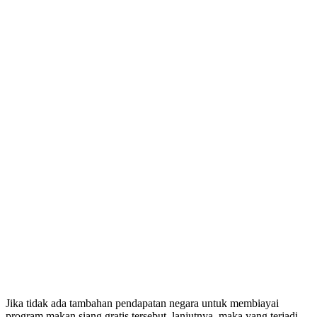
Jika tidak ada tambahan pendapatan negara untuk membiayai
program makan siang gratis tersebut, lanjutnya, maka yang terjadi