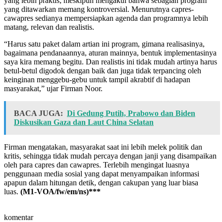
yang lebih praktis; meskipun mengakui bahwa sebagian program
yang ditawarkan memang kontroversial. Menurutnya capres-
cawapres sedianya mempersiapkan agenda dan programnya lebih
matang, relevan dan realistis.
“Harus satu paket dalam artian ini program, gimana realisasinya,
bagaimana pendanaannya, aturan mainnya, bentuk implementasinya
saya kira memang begitu. Dan realistis ini tidak mudah artinya harus
betul-betul digodok dengan baik dan juga tidak terpancing oleh
keinginan menggebu-gebu untuk tampil akrabtif di hadapan
masyarakat,” ujar Firman Noor.
BACA JUGA:
Di Gedung Putih, Prabowo dan Biden
Diskusikan Gaza dan Laut China Selatan
Firman mengatakan, masyarakat saat ini lebih melek politik dan
kritis, sehingga tidak mudah percaya dengan janji yang disampaikan
oleh para capres dan cawapres. Terlebih mengingat luasnya
penggunaan media sosial yang dapat menyampaikan informasi
apapun dalam hitungan detik, dengan cakupan yang luar biasa
luas.
(M1-VOA/fw/em/ns)***
komentar