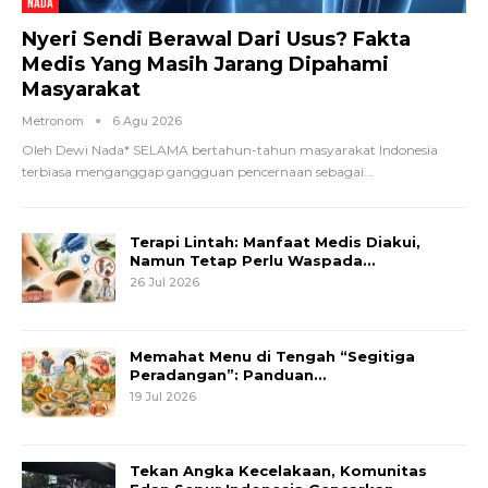
NADA
Nyeri Sendi Berawal Dari Usus? Fakta
Medis Yang Masih Jarang Dipahami
Masyarakat
Metronom
6 Agu 2026
Oleh Dewi Nada*
SELAMA bertahun-tahun masyarakat Indonesia
terbiasa menganggap gangguan pencernaan sebagai
…
Terapi Lintah: Manfaat Medis Diakui,
Namun Tetap Perlu Waspada…
26 Jul 2026
Memahat Menu di Tengah “Segitiga
Peradangan”: Panduan…
19 Jul 2026
Tekan Angka Kecelakaan, Komunitas