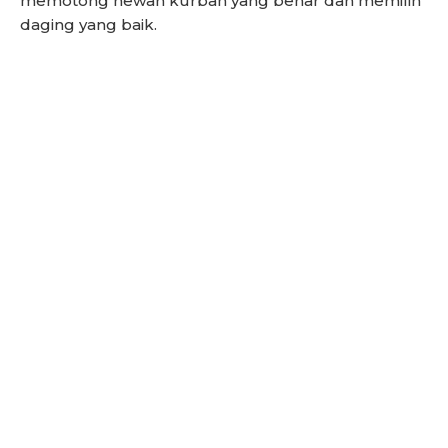
memotong hewan kurban yang benar dan memilih
daging yang baik.