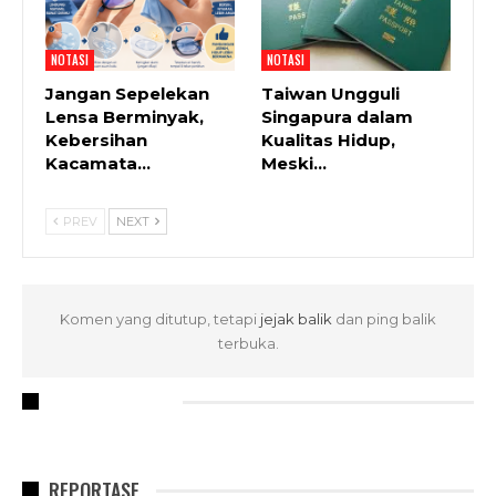
NOTASI
NOTASI
Jangan Sepelekan
Taiwan Ungguli
Lensa Berminyak,
Singapura dalam
Kebersihan
Kualitas Hidup,
Kacamata…
Meski…
PREV
NEXT
Komen yang ditutup, tetapi
jejak balik
dan ping balik
terbuka.
RECENT POSTS
REPORTASE