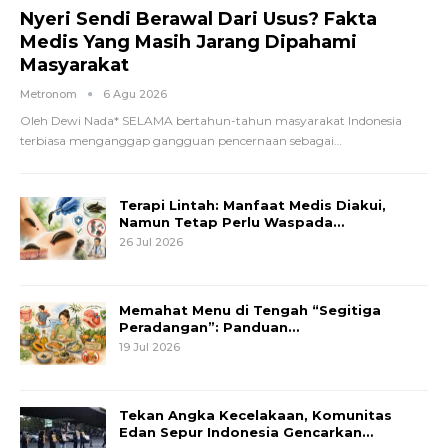
Nyeri Sendi Berawal Dari Usus? Fakta
Medis Yang Masih Jarang Dipahami
Masyarakat
Metronom
6 Agu 2026
Oleh Dewi Nada*
SELAMA bertahun-tahun masyarakat Indonesia
terbiasa menganggap gangguan pencernaan sebagai
…
Terapi Lintah: Manfaat Medis Diakui,
Namun Tetap Perlu Waspada…
26 Jul 2026
Memahat Menu di Tengah “Segitiga
Peradangan”: Panduan…
19 Jul 2026
Tekan Angka Kecelakaan, Komunitas
Edan Sepur Indonesia Gencarkan…