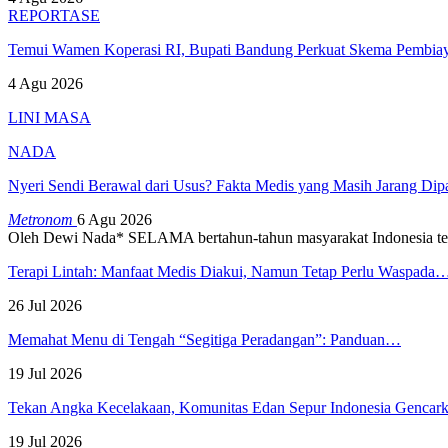
REPORTASE
Temui Wamen Koperasi RI, Bupati Bandung Perkuat Skema Pembia
4 Agu 2026
LINI MASA
NADA
Nyeri Sendi Berawal dari Usus? Fakta Medis yang Masih Jarang Di
Metronom
6 Agu 2026
Oleh Dewi Nada*
SELAMA bertahun-tahun masyarakat Indonesia te
Terapi Lintah: Manfaat Medis Diakui, Namun Tetap Perlu Waspada
26 Jul 2026
Memahat Menu di Tengah “Segitiga Peradangan”: Panduan…
19 Jul 2026
Tekan Angka Kecelakaan, Komunitas Edan Sepur Indonesia Genca
19 Jul 2026