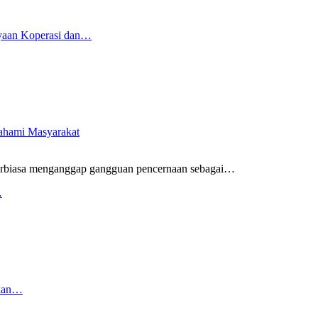
yaan Koperasi dan…
pahami Masyarakat
rbiasa menganggap gangguan pencernaan sebagai
…
…
rkan…