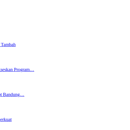
i Tambah
ukseskan Program…
kot Bandung…
erkuat