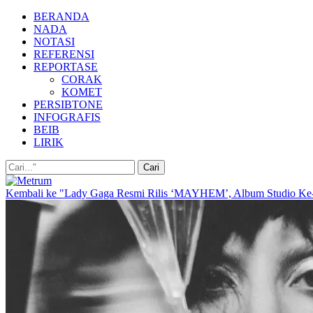
BERANDA
NADA
NOTASI
REFERENSI
REPORTASE
CORAK
KOMET
PERSIBTONE
INFOGRAFIS
BEIB
LIRIK
Kembali ke "Lady Gaga Resmi Rilis ‘MAYHEM’, Album Studio Ke-