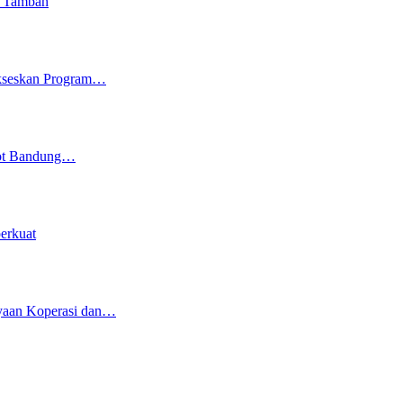
i Tambah
ukseskan Program…
kot Bandung…
erkuat
yaan Koperasi dan…