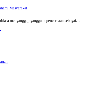
pahami Masyarakat
rbiasa menganggap gangguan pencernaan sebagai
…
…
rkan…