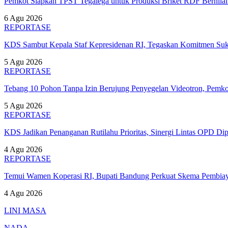
Pemkot Siapkan TPST Tegalega untuk Produksi Briket RDF Bernila
6 Agu 2026
REPORTASE
KDS Sambut Kepala Staf Kepresidenan RI, Tegaskan Komitmen S
5 Agu 2026
REPORTASE
Tebang 10 Pohon Tanpa Izin Berujung Penyegelan Videotron, Pem
5 Agu 2026
REPORTASE
KDS Jadikan Penanganan Rutilahu Prioritas, Sinergi Lintas OPD Dip
4 Agu 2026
REPORTASE
Temui Wamen Koperasi RI, Bupati Bandung Perkuat Skema Pembia
4 Agu 2026
LINI MASA
NADA