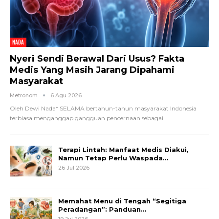
NADA
Nyeri Sendi Berawal Dari Usus? Fakta
Medis Yang Masih Jarang Dipahami
Masyarakat
Metronom
6 Agu 2026
Oleh Dewi Nada*
SELAMA bertahun-tahun masyarakat Indonesia
terbiasa menganggap gangguan pencernaan sebagai
…
Terapi Lintah: Manfaat Medis Diakui,
Namun Tetap Perlu Waspada…
26 Jul 2026
Memahat Menu di Tengah “Segitiga
Peradangan”: Panduan…
19 Jul 2026