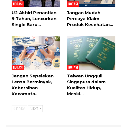
NOTASI
NOTASI
U2 Akhiri Penantian
Jangan Mudah
9 Tahun, Luncurkan
Percaya Klaim
Single Baru…
Produk Kesehatan…
NOTASI
NOTASI
Jangan Sepelekan
Taiwan Ungguli
Lensa Berminyak,
Singapura dalam
Kebersihan
Kualitas Hidup,
Kacamata…
Meski…
PREV
NEXT