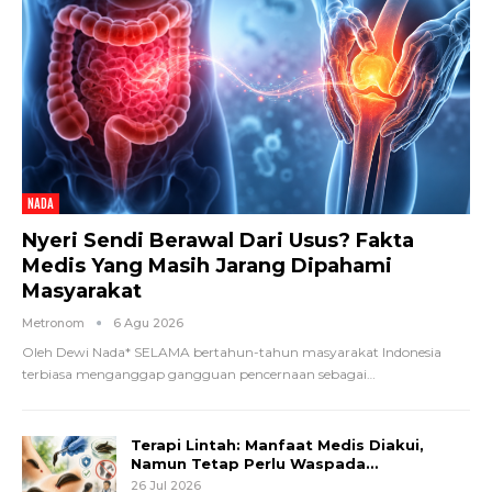
NADA
Nyeri Sendi Berawal Dari Usus? Fakta
Medis Yang Masih Jarang Dipahami
Masyarakat
Metronom
6 Agu 2026
Oleh Dewi Nada*
SELAMA bertahun-tahun masyarakat Indonesia
terbiasa menganggap gangguan pencernaan sebagai
…
Terapi Lintah: Manfaat Medis Diakui,
Namun Tetap Perlu Waspada…
26 Jul 2026