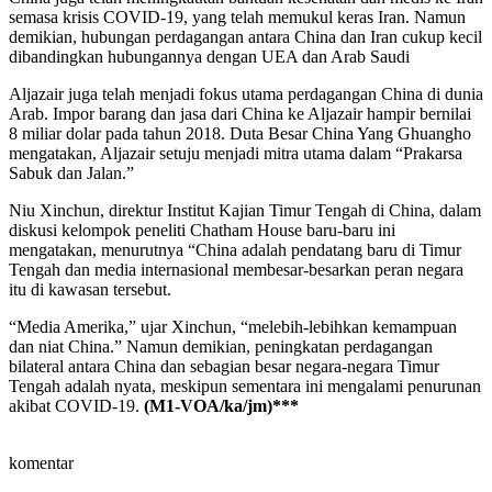
semasa krisis COVID-19, yang telah memukul keras Iran. Namun
demikian, hubungan perdagangan antara China dan Iran cukup kecil
dibandingkan hubungannya dengan UEA dan Arab Saudi
Aljazair juga telah menjadi fokus utama perdagangan China di dunia
Arab. Impor barang dan jasa dari China ke Aljazair hampir bernilai
8 miliar dolar pada tahun 2018. Duta Besar China Yang Ghuangho
mengatakan, Aljazair setuju menjadi mitra utama dalam “Prakarsa
Sabuk dan Jalan.”
Niu Xinchun, direktur Institut Kajian Timur Tengah di China, dalam
diskusi kelompok peneliti Chatham House baru-baru ini
mengatakan, menurutnya “China adalah pendatang baru di Timur
Tengah dan media internasional membesar-besarkan peran negara
itu di kawasan tersebut.
“Media Amerika,” ujar Xinchun, “melebih-lebihkan kemampuan
dan niat China.” Namun demikian, peningkatan perdagangan
bilateral antara China dan sebagian besar negara-negara Timur
Tengah adalah nyata, meskipun sementara ini mengalami penurunan
akibat COVID-19.
(M1-VOA/ka/jm)***
komentar