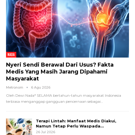
NADA
Nyeri Sendi Berawal Dari Usus? Fakta
Medis Yang Masih Jarang Dipahami
Masyarakat
Metronom
6 Agu 2026
Oleh Dewi Nada*
SELAMA bertahun-tahun masyarakat Indonesia
terbiasa menganggap gangguan pencernaan sebagai
…
Terapi Lintah: Manfaat Medis Diakui,
Namun Tetap Perlu Waspada…
26 Jul 2026