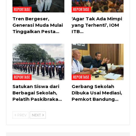
REPORTASE
REPORTASE
Tren Bergeser,
‘Agar Tak Ada Mimpi
Generasi Muda Mulai
yang Terhenti’, IOM
Tinggalkan Pesta…
ITB…
REPORTASE
REPORTASE
Satukan Siswa dari
Gerbang Sekolah
Berbagai Sekolah,
Dibuka Usai Mediasi,
Pelatih Paskibraka…
Pemkot Bandung…
PREV
NEXT