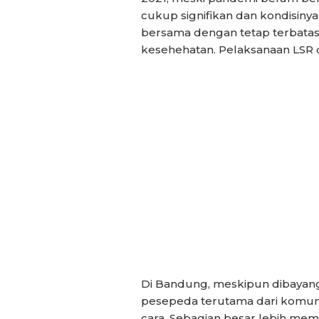
cukup signifikan dan kondisin
bersama dengan tetap terbatas
kesehehatan. Pelaksanaan LSR d
Di Bandung, meskipun dibayang
pesepeda terutama dari komun
cara. Sebagian besar lebih memil