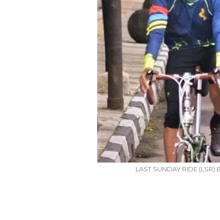
en Bergeser, Generasi
 Mulai Tinggalkan Pesta
‘Agar Tak Ada Mi
ah Dan Memilih Nikah
Terhenti’, IOM IT
Di…
Gerakan Beas
7 Agu 2026
7 Agu 2026
LAST SUNDAY RIDE (LSR) B