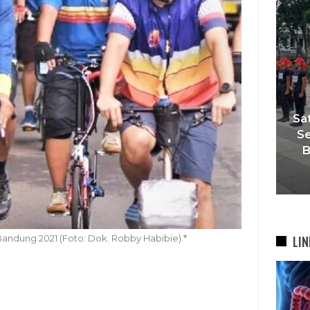
mpi Yang
Satukan Siswa Dari Berbagai
B Perkuat
Sekolah, Pelatih Paskibraka
iswa…
Bandung Fokus Bangun…
6 Agu 2026
LIN
andung 2021 (Foto: Dok. Robby Habibie).*