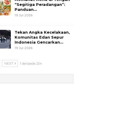
“Segitiga Peradangan”:
Panduan…
19 Jul 2026
Tekan Angka Kecelakaan,
Komunitas Edan Sepur
Indonesia Gencarkan…
19 Jul 2026
NEXT
1 daripada 204