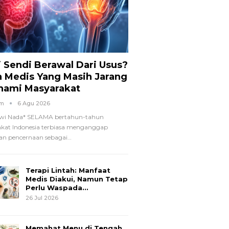
i Sendi Berawal Dari Usus?
a Medis Yang Masih Jarang
hami Masyarakat
om
6 Agu 2026
wi Nada*
SELAMA bertahun-tahun
kat Indonesia terbiasa menganggap
n pencernaan sebagai
…
Terapi Lintah: Manfaat
Medis Diakui, Namun Tetap
Perlu Waspada…
26 Jul 2026
Memahat Menu di Tengah