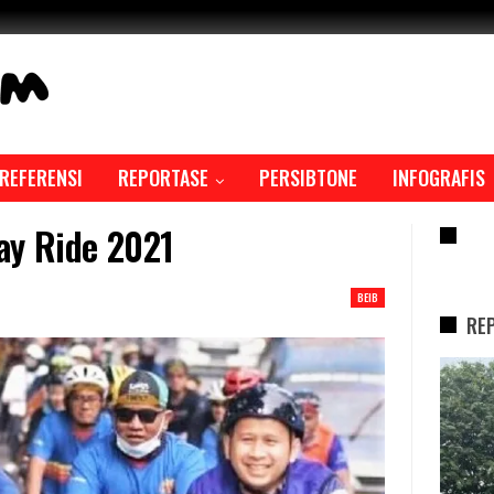
REFERENSI
REPORTASE
PERSIBTONE
INFOGRAFIS
ay Ride 2021
RE
BEIB
RE
REPORTASE