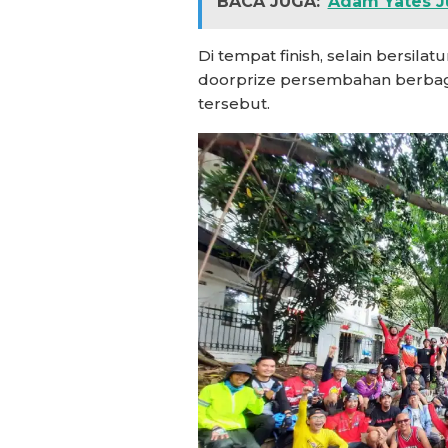
BACA JUGA:
Adam Yates J
Di tempat finish, selain bersila
doorprize persembahan berbag
tersebut.