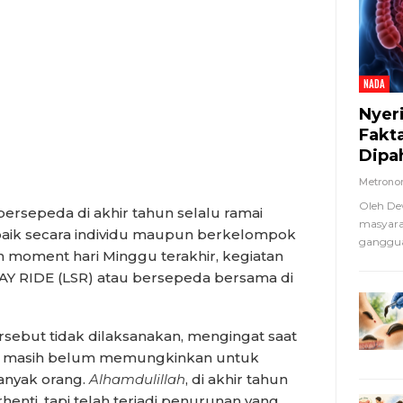
NADA
Nyer
Fakt
Dipa
Metron
Oleh De
rsepeda di akhir tahun selalu ramai
masyara
 baik secara individu maupun berkelompok
ganggua
 moment hari Minggu terakhir, kegiatan
 RIDE (LSR) atau bersepeda bersama di
ersebut tidak dilaksanakan, mengingat saat
nya masih belum memungkinkan untuk
anyak orang.
Alhamdulillah
, di akhir tahun
enti, tapi telah terjadi penurunan yang