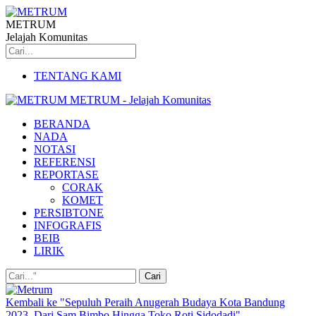
METRUM
Jelajah Komunitas
TENTANG KAMI
METRUM - Jelajah Komunitas
BERANDA
NADA
NOTASI
REFERENSI
REPORTASE
CORAK
KOMET
PERSIBTONE
INFOGRAFIS
BEIB
LIRIK
Kembali ke "Sepuluh Peraih Anugerah Budaya Kota Bandung
2023, Dari Sam Bimbo Hingga Toko Roti Sidodadi"