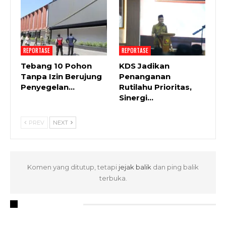
REPORTASE
REPORTASE
Tebang 10 Pohon
KDS Jadikan
Tanpa Izin Berujung
Penanganan
Penyegelan…
Rutilahu Prioritas,
Sinergi…
PREV
NEXT
Komen yang ditutup, tetapi
jejak balik
dan ping balik
terbuka.
RECENT POSTS