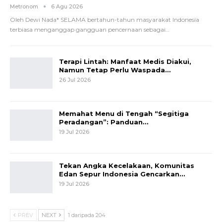
Metronom
6 Agu 2026
Oleh Dewi Nada*
SELAMA bertahun-tahun masyarakat Indonesia
terbiasa menganggap gangguan pencernaan sebagai
…
Terapi Lintah: Manfaat Medis Diakui,
Namun Tetap Perlu Waspada…
26 Jul 2026
Memahat Menu di Tengah “Segitiga
Peradangan”: Panduan…
19 Jul 2026
Tekan Angka Kecelakaan, Komunitas
Edan Sepur Indonesia Gencarkan…
19 Jul 2026
PREV
NEXT
1 daripada 204