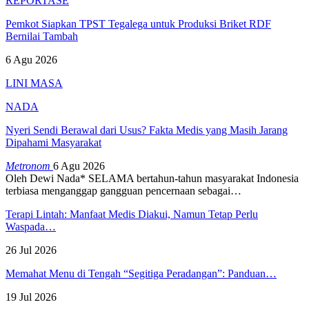
REPORTASE
Pemkot Siapkan TPST Tegalega untuk Produksi Briket RDF
Bernilai Tambah
6 Agu 2026
LINI MASA
NADA
Nyeri Sendi Berawal dari Usus? Fakta Medis yang Masih Jarang
Dipahami Masyarakat
Metronom
6 Agu 2026
Oleh Dewi Nada*
SELAMA bertahun-tahun masyarakat Indonesia
terbiasa menganggap gangguan pencernaan sebagai
…
Terapi Lintah: Manfaat Medis Diakui, Namun Tetap Perlu
Waspada…
26 Jul 2026
Memahat Menu di Tengah “Segitiga Peradangan”: Panduan…
19 Jul 2026