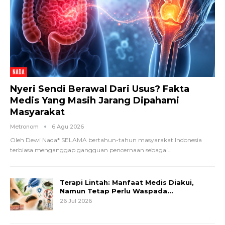
NADA
Nyeri Sendi Berawal Dari Usus? Fakta
Medis Yang Masih Jarang Dipahami
Masyarakat
Metronom
6 Agu 2026
Oleh Dewi Nada*
SELAMA bertahun-tahun masyarakat Indonesia
terbiasa menganggap gangguan pencernaan sebagai
…
Terapi Lintah: Manfaat Medis Diakui,
Namun Tetap Perlu Waspada…
26 Jul 2026