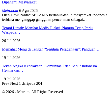
Dipahami Masyarakat
Metronom
6 Agu 2026
Oleh Dewi Nada*
SELAMA bertahun-tahun masyarakat Indonesia
terbiasa menganggap gangguan pencernaan sebagai
…
Terapi Lintah: Manfaat Medis Diakui, Namun Tetap Perlu
Waspada…
26 Jul 2026
Memahat Menu di Tengah “Segitiga Peradangan”: Panduan…
19 Jul 2026
Tekan Angka Kecelakaan, Komunitas Edan Sepur Indonesia
Gencarkan…
19 Jul 2026
Prev
Next
1 daripada 204
© 2026 - Metrum. All Rights Reserved.