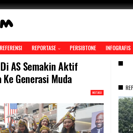
REFERENSI
REPORTASE
PERSIBTONE
INFOGRAFIS
 Di AS Semakin Aktif
RE
 Ke Generasi Muda
RE
NOTASI
REPORTASE