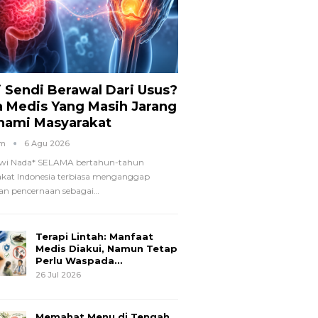
i Sendi Berawal Dari Usus?
a Medis Yang Masih Jarang
hami Masyarakat
om
6 Agu 2026
wi Nada*
SELAMA bertahun-tahun
kat Indonesia terbiasa menganggap
n pencernaan sebagai
…
Terapi Lintah: Manfaat
Medis Diakui, Namun Tetap
Perlu Waspada…
26 Jul 2026
Memahat Menu di Tengah