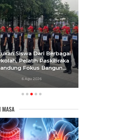
wa Dari Berbagai
Gerbang Sekolah Dibuka U
latih Paskibraka
Mediasi, Pemkot Bandu
Fokus Bangun…
Percepat Relokasi SDN 0
 Agu 2026
6 Agu 2026
I MASA