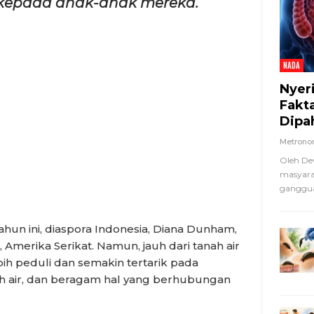
kepada anak-anak mereka.
NADA
Nyer
Fakt
Dipa
Metron
Oleh De
masyara
ganggua
hun ini, diaspora Indonesia, Diana Dunham,
, Amerika Serikat. Namun, jauh dari tanah air
h peduli dan semakin tertarik pada
nah air, dan beragam hal yang berhubungan