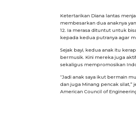
Ketertarikan Diana lantas menj
membesarkan dua anaknya yang 
12. Ia merasa dituntut untuk 
kepada kedua putranya agar mer
Sejak bayi, kedua anak itu kera
bermusik. Kini mereka juga ak
sekaligus mempromosikan Indon
“Jadi anak saya ikut bermain mu
dan juga Minang pencak silat,” j
American Council of Engineeri