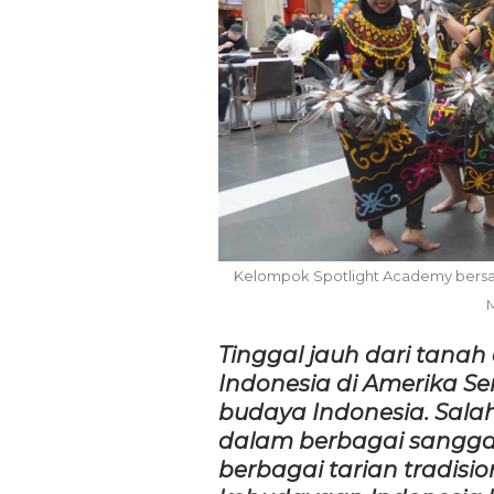
Tren Bergeser, Generasi
TPST
Muda Mulai Tinggalkan Pesta
oduksi
Mewah Dan Memilih Nikah
 Tambah
Di…
Kelompok Spotlight Academy bersam
7 Agu 2026
M
Tinggal jauh dari tanah
Indonesia di Amerika Se
budaya Indonesia. Sal
dalam berbagai sanggar
berbagai tarian tradisi