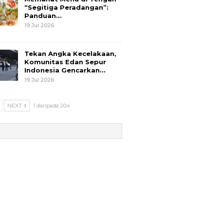
“Segitiga Peradangan”:
Panduan…
19 Jul 2026
Tekan Angka Kecelakaan,
Komunitas Edan Sepur
Indonesia Gencarkan…
19 Jul 2026
NEXT
1 daripada 204