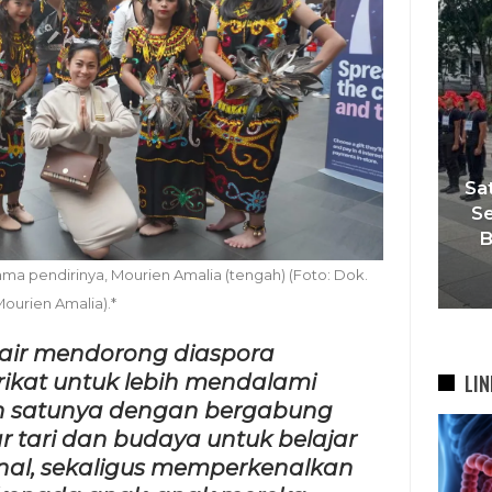
‘Agar Tak Ada Mimpi Yang
Satukan Sis
Terhenti’, IOM ITB Perkuat
Sekolah, Pe
Gerakan Beasiswa…
Bandung 
a pendirinya, Mourien Amalia (tengah) (Foto: Dok.
7 Agu 2026
6
ourien Amalia).*
 air mendorong diaspora
LIN
rikat untuk lebih mendalami
ah satunya dengan bergabung
 tari dan budaya untuk belajar
onal, sekaligus memperkenalkan