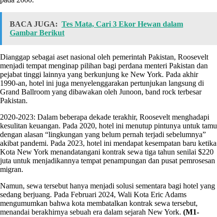
BACA JUGA:
Tes Mata, Cari 3 Ekor Hewan dalam
Gambar Berikut
Dianggap sebagai aset nasional oleh pemerintah Pakistan, Roosevelt
menjadi tempat menginap pilihan bagi perdana menteri Pakistan dan
pejabat tinggi lainnya yang berkunjung ke New York. Pada akhir
1990-an, hotel ini juga menyelenggarakan pertunjukan langsung di
Grand Ballroom yang dibawakan oleh Junoon, band rock terbesar
Pakistan.
2020-2023: Dalam beberapa dekade terakhir, Roosevelt menghadapi
kesulitan keuangan. Pada 2020, hotel ini menutup pintunya untuk tamu
dengan alasan “lingkungan yang belum pernah terjadi sebelumnya”
akibat pandemi. Pada 2023, hotel ini mendapat kesempatan baru ketika
Kota New York menandatangani kontrak sewa tiga tahun senilai $220
juta untuk menjadikannya tempat penampungan dan pusat pemrosesan
migran.
Namun, sewa tersebut hanya menjadi solusi sementara bagi hotel yang
sedang berjuang. Pada Februari 2024, Wali Kota Eric Adams
mengumumkan bahwa kota membatalkan kontrak sewa tersebut,
menandai berakhirnya sebuah era dalam sejarah New York.
(M1-