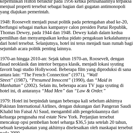
kepemilikan Hilton berakhir pada 1956 ketika perusahaannya terpaksa
menjual properti tersebut sebagai bagian dari gugatan antimonopoli
yang diajukan pemerintah.
1948: Roosevelt menjadi pusat politik pada pertengahan abad ke-20,
berfungsi sebagai markas kampanye calon presiden Partai Republik,
Thomas Dewey, pada 1944 dan 1948. Dewey kalah dalam kedua
pemilihan dan menyampaikan kedua pidato pengakuan kekalahannya
dari hotel tersebut. Selanjutnya, hotel ini terus menjadi tuan rumah bagi
sejumlah acara politik penting lainnya.
1970-an hingga 2010-an: Sejak tahun 1970-an, Roosevelt, dengan
fasad neoklasik dan interior bergaya klasik, menjadi lokasi syuting
favorit bagi studio Hollywood. Beberapa film yang diproduksi di sana
antara lain: “The French Connection” (1971),
“Wall
Street”
(1987),
“Presumed Innocent”
(1990), dan
“Maid in
Manhattan”
(2002). Selain itu, beberapa acara TV juga syuting di
hotel ini, di antaranya
“Mad Men”
dan
“Law & Order.”
1979: Hotel ini berpindah tangan beberapa kali sebelum akhirnya
Pakistan International Airlines, dengan dukungan dari Pangeran Saudi
Khalid bin Faisal Al Saud, mengambil alih pengelolaannya dari
keluarga pengusaha real estate New York. Perjanjian tersebut
mencakup opsi pembelian hotel seharga $36,5 juta setelah 20 tahun,
sebuah kesepakatan yang akhirnya diselesaikan oleh maskapai tersebut
pada 2000.