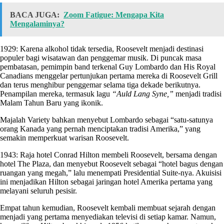
BACA JUGA:
Zoom Fatigue: Mengapa Kita
Mengalaminya?
1929: Karena alkohol tidak tersedia, Roosevelt menjadi destinasi
populer bagi wisatawan dan penggemar musik. Di puncak masa
pembatasan, pemimpin band terkenal Guy Lombardo dan His Royal
Canadians menggelar pertunjukan pertama mereka di Roosevelt Grill
dan terus menghibur penggemar selama tiga dekade berikutnya.
Penampilan mereka, termasuk lagu
“Auld Lang Syne,”
menjadi tradisi
Malam Tahun Baru yang ikonik.
Majalah Variety bahkan menyebut Lombardo sebagai “satu-satunya
orang Kanada yang pernah menciptakan tradisi Amerika,” yang
semakin memperkuat warisan Roosevelt.
1943: Raja hotel Conrad Hilton membeli Roosevelt, bersama dengan
hotel The Plaza, dan menyebut Roosevelt sebagai “hotel bagus dengan
ruangan yang megah,” lalu menempati Presidential Suite-nya. Akuisisi
ini menjadikan Hilton sebagai jaringan hotel Amerika pertama yang
melayani seluruh pesisir.
Empat tahun kemudian, Roosevelt kembali membuat sejarah dengan
menjadi yang pertama menyediakan televisi di setiap kamar. Namun,