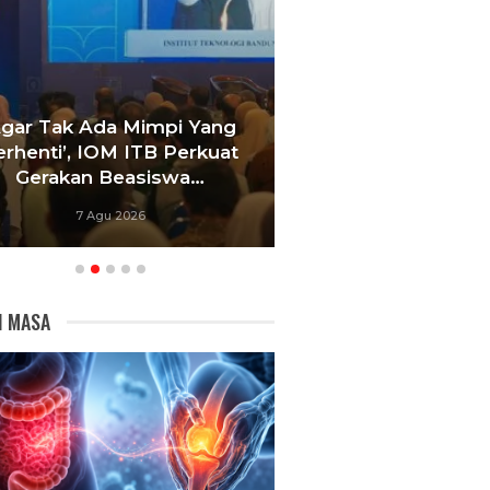
Agar Tak Ada Mimpi Yang
Satukan Siswa D
erhenti’, IOM ITB Perkuat
Sekolah, Pelati
Gerakan Beasiswa…
Bandung Foku
7 Agu 2026
6 Agu 20
I MASA