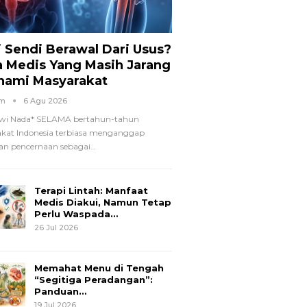
i Sendi Berawal Dari Usus?
a Medis Yang Masih Jarang
hami Masyarakat
om
6 Agu 2026
wi Nada*
SELAMA bertahun-tahun
kat Indonesia terbiasa menganggap
n pencernaan sebagai
…
Terapi Lintah: Manfaat
Medis Diakui, Namun Tetap
Perlu Waspada…
26 Jul 2026
Memahat Menu di Tengah
“Segitiga Peradangan”:
Panduan…
19 Jul 2026