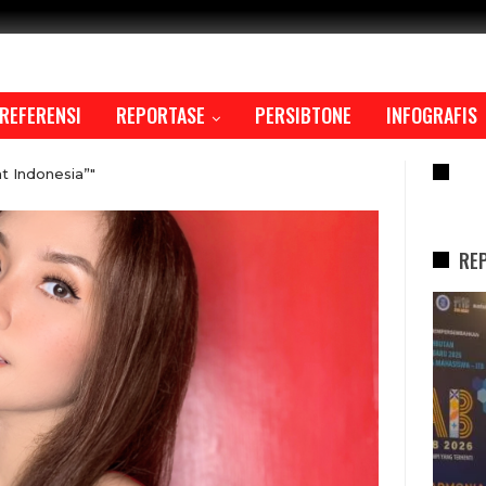
REFERENSI
REPORTASE
PERSIBTONE
INFOGRAFIS
RE
t Indonesia”"
RE
REPORTASE