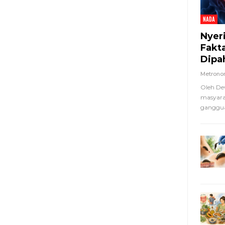
NADA
Nyer
Fakt
Dipa
Metron
Oleh De
masyara
ganggua