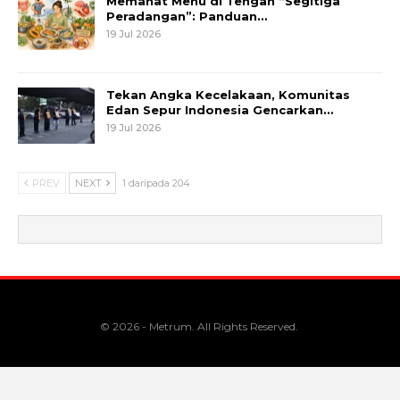
Memahat Menu di Tengah “Segitiga
Peradangan”: Panduan…
19 Jul 2026
Tekan Angka Kecelakaan, Komunitas
Edan Sepur Indonesia Gencarkan…
19 Jul 2026
PREV
NEXT
1 daripada 204
© 2026 - Metrum. All Rights Reserved.