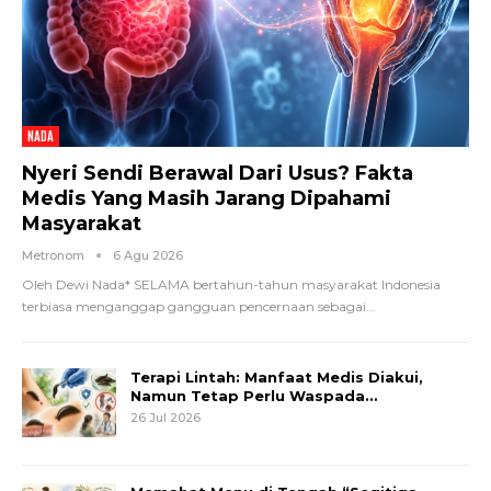
NADA
Nyeri Sendi Berawal Dari Usus? Fakta
Medis Yang Masih Jarang Dipahami
Masyarakat
Metronom
6 Agu 2026
Oleh Dewi Nada*
SELAMA bertahun-tahun masyarakat Indonesia
terbiasa menganggap gangguan pencernaan sebagai
…
Terapi Lintah: Manfaat Medis Diakui,
Namun Tetap Perlu Waspada…
26 Jul 2026