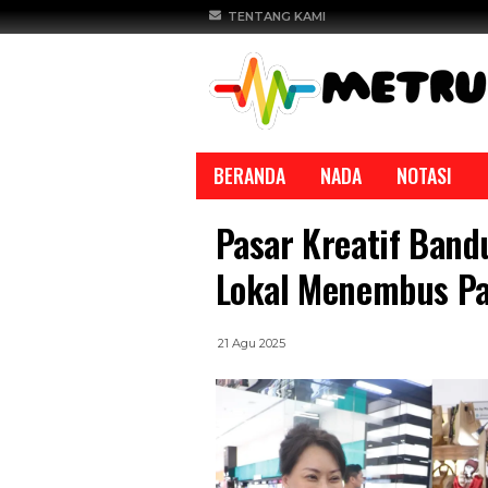
TENTANG KAMI
BERANDA
NADA
NOTASI
Pasar Kreatif Ban
Lokal Menembus Pa
21 Agu 2025
REPORTASE
REPORTASE