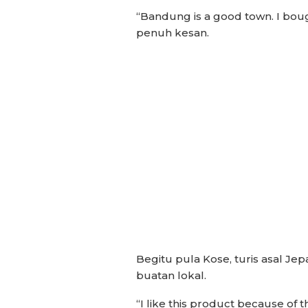
“Bandung is a good town. I bough
penuh kesan.
Begitu pula Kose, turis asal J
buatan lokal.
“I like this product because of th