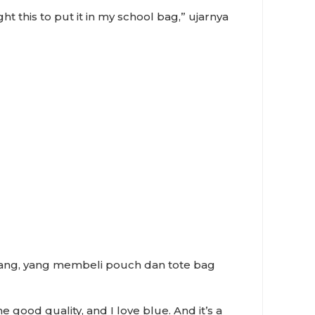
t this to put it in my school bag,” ujarnya
epang, yang membeli pouch dan tote bag
e good quality, and I love blue. And it’s a