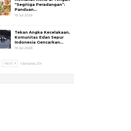
“Segitiga Peradangan”:
Panduan…
19 Jul 2026
Tekan Angka Kecelakaan,
Komunitas Edan Sepur
Indonesia Gencarkan…
19 Jul 2026
NEXT
1 daripada 204