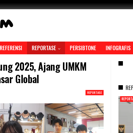
REFERENSI
REPORTASE
PERSIBTONE
INFOGRAFIS
dung 2025, Ajang UMKM
RE
sar Global
RE
REPORTASE
REPORTASE