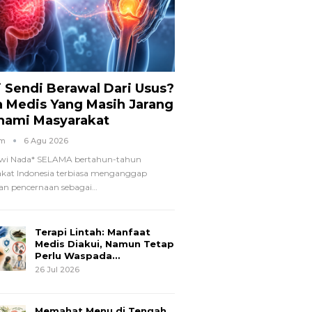
i Sendi Berawal Dari Usus?
a Medis Yang Masih Jarang
hami Masyarakat
om
6 Agu 2026
wi Nada*
SELAMA bertahun-tahun
kat Indonesia terbiasa menganggap
n pencernaan sebagai
…
Terapi Lintah: Manfaat
Medis Diakui, Namun Tetap
Perlu Waspada…
26 Jul 2026
Memahat Menu di Tengah