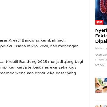
NADA
Nyer
Fakt
r Kreatif Bandung kembali hadir
Dipa
elaku usaha mikro, kecil, dan menengah
Metron
Oleh De
masyara
sar Kreatif Bandung 2025 menjadi ajang bagi
ganggua
mpilkan karya terbaik mereka, sekaligus
n memperkenalkan produk ke pasar yang