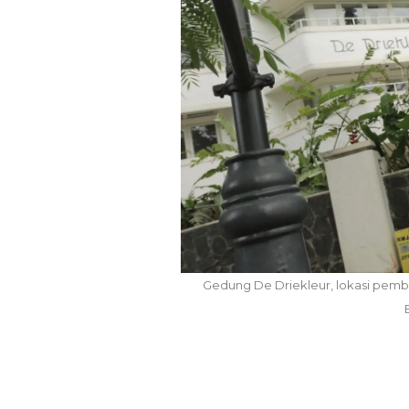
Pemkot Siapkan TPST
Tegalega Untuk Produksi
Briket RDF Bernilai Tambah
6 Agu 2026
Gedung De Driekleur, lokasi pemb