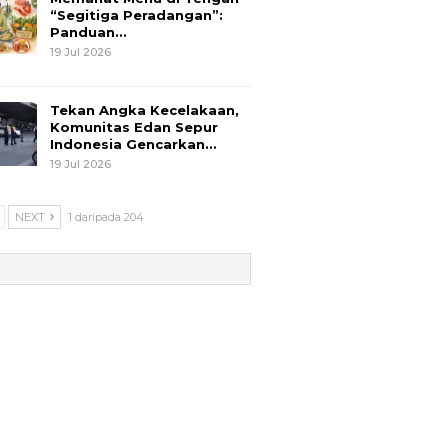
“Segitiga Peradangan”:
Panduan…
19 Jul 2026
Tekan Angka Kecelakaan,
Komunitas Edan Sepur
Indonesia Gencarkan…
19 Jul 2026
NEXT
1 daripada 204