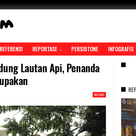
REFERENSI
REPORTASE
PERSIBTONE
INFOGRAFIS
ndung Lautan Api, Penanda
RE
lupakan
RE
NOTASI
REPORTASE