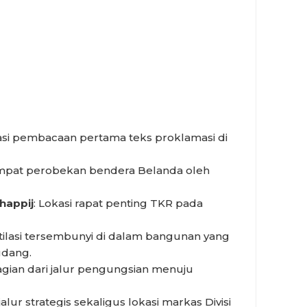
asi pembacaan pertama teks proklamasi di
mpat perobekan bendera Belanda oleh
happij
: Lokasi rapat penting TKR pada
Stilasi tersembunyi di dalam bangunan yang
udang.
agian dari jalur pengungsian menuju
jalur strategis sekaligus lokasi markas Divisi