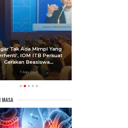
 Ada Mimpi Yang
Satukan Siswa Dari Berba
 IOM ITB Perkuat
Sekolah, Pelatih Paskibr
n Beasiswa…
Bandung Fokus Bangu
 Agu 2026
6 Agu 2026
I MASA