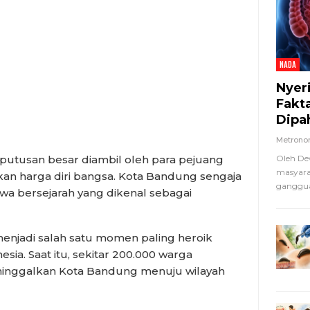
NADA
Nyer
Fakt
Dipa
Metron
Oleh De
putusan besar diambil oleh para pejuang
masyara
n harga diri bangsa. Kota Bandung sengaja
ganggua
wa bersejarah yang dikenal sebagai
enjadi salah satu momen paling heroik
sia. Saat itu, sekitar 200.000 warga
ninggalkan Kota Bandung menuju wilayah