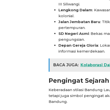
III Siliwangi.
Lengkong Dalam
: Kawasa
kolonial.
Jalan Jembatan Baru
: Tit
pertempuran.
SD Negeri Asmi
: Bekas ma
pengungsian.
Depan Gereja Gloria
: Lok
informasi kemerdekaan.
BACA JUGA:
Kolaborasi D
Pengingat Sejarah
Keberadaan stilasi Bandung Lau
tetapi juga simbol pengingat 
Bandung.