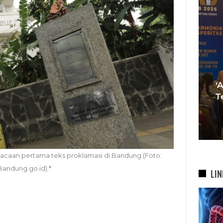
Tren Bergeser, Generasi
Muda Mulai Tinggalkan Pesta
‘Agar Tak
Mewah Dan Memilih Nikah
Terhenti’,
Di…
Geraka
7 Agu 2026
7
acaan pertama teks proklamasi di Bandung (Foto:
Bandung.go.id).*
LIN