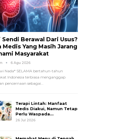
i Sendi Berawal Dari Usus?
a Medis Yang Masih Jarang
hami Masyarakat
om
6 Agu 2026
wi Nada*
SELAMA bertahun-tahun
kat Indonesia terbiasa menganggap
n pencernaan sebagai
…
Terapi Lintah: Manfaat
Medis Diakui, Namun Tetap
Perlu Waspada…
26 Jul 2026
Memahat Menu di Tengah