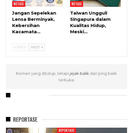
NOTASI
NOTASI
Jangan Sepelekan
Taiwan Ungguli
Lensa Berminyak,
Singapura dalam
Kebersihan
Kualitas Hidup,
Kacamata…
Meski…
PREV
NEXT
Komen yang ditutup, tetapi
jejak balik
dan ping balik
terbuka.
RECENT POSTS
REPORTASE
REPORTASE