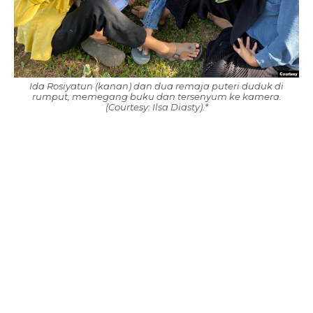
Ida Rosiyatun (kanan) dan dua remaja puteri duduk di
rumput, memegang buku dan tersenyum ke kamera.
(Courtesy: Ilsa Diasty).*