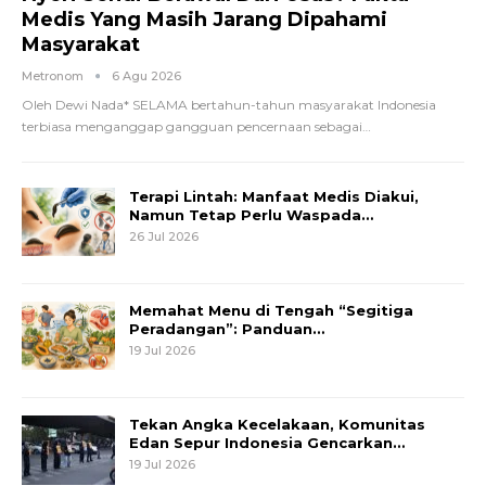
Medis Yang Masih Jarang Dipahami
Masyarakat
Metronom
6 Agu 2026
Oleh Dewi Nada*
SELAMA bertahun-tahun masyarakat Indonesia
terbiasa menganggap gangguan pencernaan sebagai
…
Terapi Lintah: Manfaat Medis Diakui,
Namun Tetap Perlu Waspada…
26 Jul 2026
Memahat Menu di Tengah “Segitiga
Peradangan”: Panduan…
19 Jul 2026
Tekan Angka Kecelakaan, Komunitas
Edan Sepur Indonesia Gencarkan…
19 Jul 2026