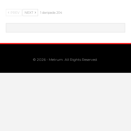
PREV
NEXT
1 daripada 204
© 2026 - Metrum. All Rights Reserved.