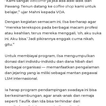
“Kami sangat
welcome
ya jika ada adik-adik dari
Pawang Tenun datang ke c
offee shop
kami untuk
belajar,” ujar Mahni kepada VOA.
Dengan kegiatan semacam ini, Ilsa berharap agar
“mereka terekspos pada berbagai macam profesi
atau keahlian, terus mereka menggali, ‘oh, aku suka
ini. Aku bisa.’ Jadi pikirannya enggak cuma nikah,
gitu.”
Untuk membiayai program, Ilsa mengumpulkan
donasi dari individu-individu dan dana hibah dari
berbagai organisasi — memanfaatkan pengalaman
dan jejaring yang ia miliki sebagai mantan pegawai
LSM internasional.
Ia harap program pendampingan swadaya ini bisa
berkesinambungan, agar anak-anak dan remaja
seperti Taufik dan Ida bisa terhindar dari