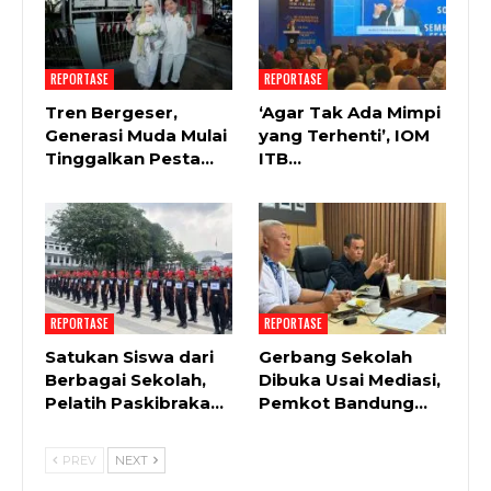
REPORTASE
REPORTASE
Tren Bergeser,
‘Agar Tak Ada Mimpi
Generasi Muda Mulai
yang Terhenti’, IOM
Tinggalkan Pesta…
ITB…
REPORTASE
REPORTASE
Satukan Siswa dari
Gerbang Sekolah
Berbagai Sekolah,
Dibuka Usai Mediasi,
Pelatih Paskibraka…
Pemkot Bandung…
PREV
NEXT